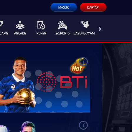
MASUK
DAFTAR
 GAME
ARCADE
POKER
E-SPORTS
SABUNG AYAM
PROMOSI
i
i