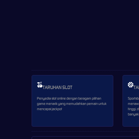
TARUHAN SLOT
TA
Penyedia slot online dengan beragam pilihan
Sportsb
game menarik yang memudahkan pemain untuk
menawar
mencapai jackpot
tinggi,
banyak 