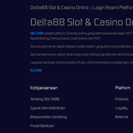
Delta88 Slot & Casino Online | Login Resmi Platf
Delta88 Slot & Casino O
DELTA88
adalah platform iGaming online yang telah beroperasi sejak 2017
Sports Betting, Fishing Game, Crash Game, dan P2P.
Seluruh permainan dapat diakses melalui sistem yang dirancang stabil dan
Dari sisi keamanan, sistem dirancang untuk melindungi data dan aktivitas
Layanan bantuan online tersedia 24 jam untuk membantu kendala login, inf
SLOT88
Kebijaksanaan
Platform
Tentang DELTA88
Promosi
Syarat dan Ketentuan
Loyalty
Responsible Gambling
Referral
Pusat Bantuan