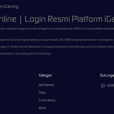
orm iGaming
nline | Login Resmi Platform i
 dan melayani pengguna di Asia Tenggara, termasuk Indonesia. Platform ini menyediakan berbagai k
 responsif untuk perangkat desktop maupun mobile. DELTA88 menghadirkan ratusan variasi game da
 pengguna. Setiap member disarankan menjaga kerahasiaan informasi login guna memastikan keama
ormasi akun, dan pertanyaan teknis lainnya.
Kategori
Dukung
Hot Games
+62
Slots
Live Casino
Race